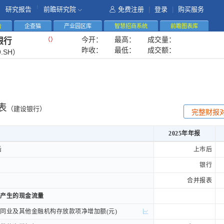
|
研究报告
前瞻研究院
免费注册
|
登录
|
购买服务
告
企查猫
产业园区库
智慧招商系统
前瞻图表库
今开：
最高：
成交量：
（
）
银行
昨收：
最低：
成交额：
9.SH）
表
（建设银行）
完整财报
2025年年报
2025年年报
后
后
上市后
银行
合并报表
产生的现金流量
产生的现金流量
业及其他金融机构存放款项净增加额(元)
业及其他金融机构存放款项净增加额(元)