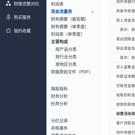
向中央银行借
向中央银行借
财报完整对比
利润表
现金流量表
存放中央银行
存放中央银行
购买服务
财务摘要（报告期）
拆入资金及卖
拆入资金及卖
财务摘要（单季度）
其中：拆入
其中：拆入
我的收藏
利润表（单季度）
卖出回购金融
卖出回购金融
主营构成
拆出资金及买
拆出资金及买
按产品分类
按行业分类
其中：拆出
其中：拆出
按地区分类
买入返售金融
买入返售金融
财报原始文件（PDF）
存款证净额(
存款证净额(
交易性金融负
交易性金融负
每股指标
收取的利息、
收取的利息、
财务分析
杜邦分析
收到的其他与
收到的其他与
经营活动现金
经营活动现金
分红记录
客户贷款及垫
客户贷款及垫
并购事件
向中央银行借
向中央银行借