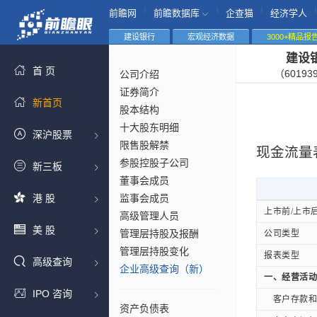
|
|
|
|
前瞻网
前瞻数据库
企查猫
经济学人
建设银行
宏观经济数据
3000+精品报
建设
首 页
（60193
公司介绍
证券简介
新首页
股本结构
十大股东明细
深沪股票
限售股解禁
现金流量
参股控股子公司
新三板
董事会成员
港 股
监事会成员
上市前/上市
上市前/上市
高级管理人员
美 股
管理层持股及报酬
公司类型
公司类型
管理层持股变化
报表类型
报表类型
高级查询
企业高级查询（新）
一、经营活动
一、经营活动
IPO 咨询
客户存款和同
客户存款和同
资产负债表