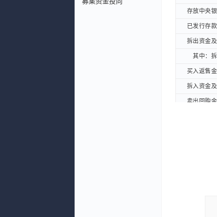
募集资金投向
存放中央银行
存放中央银行
已发行存款证
已发行存款证
拆出资金及买
拆出资金及买
其中：拆出
其中：拆出
买入返售金融
买入返售金融
拆入资金及卖
拆入资金及卖
卖出回购金融
卖出回购金融
交易性金融资
交易性金融资
交易性金融负
交易性金融负
支付利息、手
支付利息、手
支付给职工以
支付给职工以
支付的各项税
支付的各项税
支付其他与经
支付其他与经
经营活动现金
经营活动现金