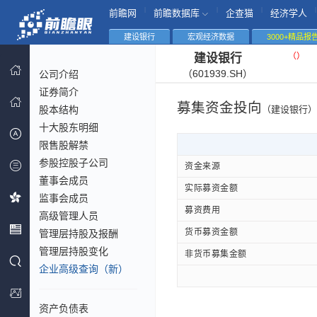
|
|
|
|
前瞻网
前瞻数据库
企查猫
经济学人
建设银行
宏观经济数据
3000+精品报
（
）
建设银行
（601939.SH）
公司介绍
证券简介
募集资金投向
股本结构
（建设银行）
十大股东明细
限售股解禁
参股控股子公司
资金来源
董事会成员
实际募资金额
监事会成员
募资费用
高级管理人员
货币募资金额
管理层持股及报酬
管理层持股变化
非货币募集金额
企业高级查询（新）
资产负债表