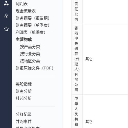
利润表
责
任
现金流量表
公
财务摘要（报告期）
司
财务摘要（单季度）
香
利润表（单季度）
港
中
主营构成
央
按产品分类
结
按行业分类
算
(代
其它
按地区分类
理
财报原始文件（PDF）
人)
有
限
每股指标
公
司
财务分析
杜邦分析
中
华
人
分红记录
民
共
并购事件
其它
和