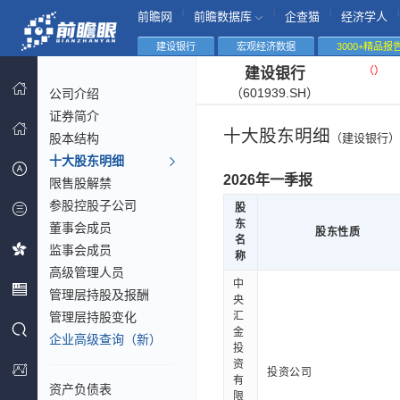
|
|
|
|
前瞻网
前瞻数据库
企查猫
经济学人
建设银行
宏观经济数据
3000+精品报
（
）
建设银行
（601939.SH）
公司介绍
证券简介
十大股东明细
股本结构
（建设银行）
十大股东明细
2026年一季报
限售股解禁
参股控股子公司
股
东
董事会成员
股东性质
名
监事会成员
称
高级管理人员
中
管理层持股及报酬
央
管理层持股变化
汇
金
企业高级查询（新）
投
资
投资公司
有
资产负债表
限