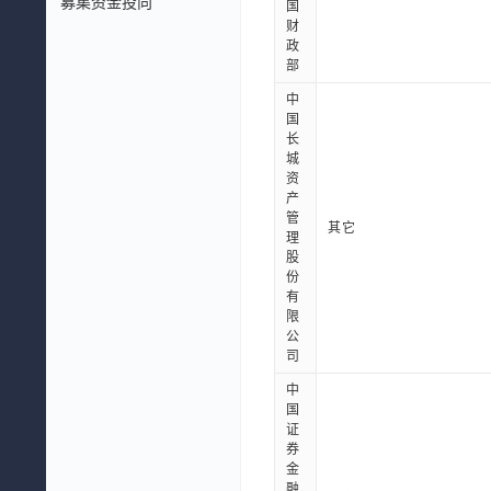
募集资金投向
国
财
政
部
中
国
长
城
资
产
管
其它
理
股
份
有
限
公
司
中
国
证
券
金
融