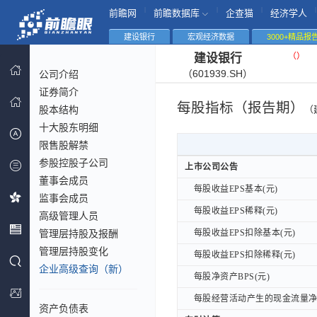
|
|
|
|
前瞻网
前瞻数据库
企查猫
经济学人
建设银行
宏观经济数据
3000+精品报
（
）
建设银行
（601939.SH）
公司介绍
证券简介
每股指标（报告期）
股本结构
（
十大股东明细
限售股解禁
参股控股子公司
上市公司公告
上市公司公告
董事会成员
每股收益EPS基本(元)
每股收益EPS基本(元)
监事会成员
每股收益EPS稀释(元)
每股收益EPS稀释(元)
高级管理人员
管理层持股及报酬
每股收益EPS扣除基本(元)
每股收益EPS扣除基本(元)
管理层持股变化
每股收益EPS扣除稀释(元)
每股收益EPS扣除稀释(元)
企业高级查询（新）
每股净资产BPS(元)
每股净资产BPS(元)
每股经营活动产生的现金流量净额
每股经营活动产生的现金流量净额
资产负债表