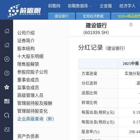
|
|
|
|
前瞻网
前瞻数据库
企查猫
经济学人
建设银行
宏观经济数据
3000+精品报
（
）
建设银行
（601939.SH）
公司介绍
证券简介
分红记录
股本结构
（建设银行）
十大股东明细
限售股解禁
2025中报
参股控股子公司
2025中报
方案进度
方案进度
实施分
董事会成员
分红送转
分红送转
监事会成员
送股比例
送股比例
高级管理人员
管理层持股及报酬
转增比例
转增比例
管理层持股变化
每股派息(税前)(元)
每股派息(税前)(元)
0.1
企业高级查询（新）
每股派息(税后)(元)
每股派息(税后)(元)
0.1
股息率(%)
股息率(%)
206.4
资产负债表