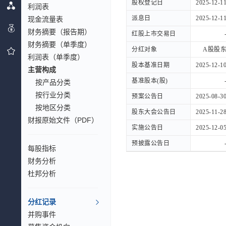
股权登记日
股权登记日
2025-12-1
利润表
派息日
派息日
2025-12-1
现金流量表
财务摘要（报告期）
红股上市交易日
红股上市交易日
财务摘要（单季度）
分红对象
分红对象
A股股
利润表（单季度）
股本基准日期
股本基准日期
2025-12-1
主营构成
基准股本(股)
基准股本(股)
按产品分类
按行业分类
预案公告日
预案公告日
2025-08-3
按地区分类
股东大会公告日
股东大会公告日
2025-11-2
财报原始文件（PDF）
实施公告日
实施公告日
2025-12-0
预披露公告日
预披露公告日
每股指标
财务分析
杜邦分析
分红记录
并购事件