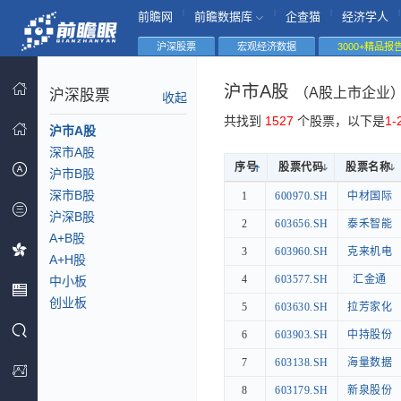
|
|
|
|
前瞻网
前瞻数据库
企查猫
经济学人
沪深股票
宏观经济数据
3000+精品报
沪市A股
（A股上市企业
沪深股票
收起
共找到
1527
个股票，以下是
1-
沪市A股
深市A股
序号
序号
股票代码
股票代码
股票名称
股票名称
沪市B股
序号
股票代码
股票名称
深市B股
1
1
600970.SH
600970.SH
中材国际
中材国际
沪深B股
2
2
603656.SH
603656.SH
泰禾智能
泰禾智能
A+B股
3
3
603960.SH
603960.SH
克来机电
克来机电
A+H股
4
4
603577.SH
603577.SH
汇金通
汇金通
中小板
创业板
5
5
603630.SH
603630.SH
拉芳家化
拉芳家化
6
6
603903.SH
603903.SH
中持股份
中持股份
7
7
603138.SH
603138.SH
海量数据
海量数据
8
8
603179.SH
603179.SH
新泉股份
新泉股份