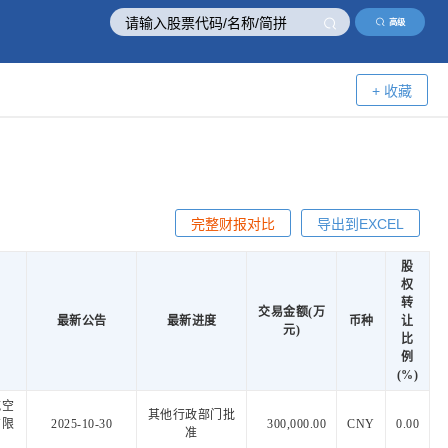
高级
+ 收藏
完整财报对比
导出到EXCEL
股
权
转
交易金额(万
最新公告
最新进度
币种
让
元)
比
例
(%)
航空
其他行政部门批
有限
2025-10-30
300,000.00
CNY
0.00
准