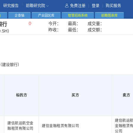
|
研究报告
前瞻研究院
免费注册
|
登录
|
购买服务
告
企查猫
产业园区库
智慧招商系统
前瞻图表库
今开：
最高：
成交量：
（
）
银行
昨收：
最低：
成交额：
9.SH）
（建设银行）
标的方
买方
卖方
建信航运
建信航运航空金
建信金融租赁有限公司
金融租赁
融租赁有限公司
公司