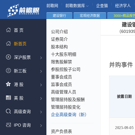
|
|
|
|
前瞻网
前瞻数据库
企查猫
经济学人
建设银行
宏观经济数据
3000+精品报
建设
首 页
（60193
公司介绍
证券简介
新首页
股本结构
十大股东明细
深沪股票
限售股解禁
并购事件
参股控股子公司
新三板
董事会成员
港 股
监事会成员
高级管理人员
披露日期
美 股
管理层持股及报酬
管理层持股变化
高级查询
企业高级查询（新）
IPO 咨询
2025-09-05
资产负债表