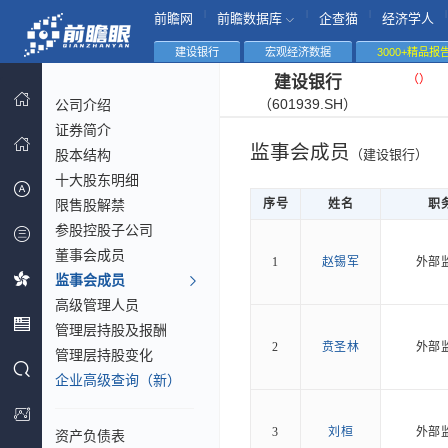
|
|
|
|
前瞻网
前瞻数据库
企查猫
经济学人
建设银行
宏观经济数据
3000+精品报
（
）
建设银行
（601939.SH）
公司介绍
证券简介
监事会成员
股本结构
（建设银行）
十大股东明细
限售股解禁
序号
姓名
职
参股控股子公司
董事会成员
1
赵锡军
外部
监事会成员
高级管理人员
管理层持股及报酬
2
贲圣林
外部
管理层持股变化
企业高级查询（新）
3
刘桓
外部
资产负债表