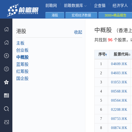
|
|
|
|
前瞻网
前瞻数据库
企查猫
经济学人
港股
宏观经济数据
3000+精品报告
中概股
（香港
港股
收起
共找到
96
个股票，
主板
创业板
序号
序号
股票代码
股票代码
中概股
序号
股票代码
蓝筹股
1
1
04609.HK
04609.HK
红筹股
2
2
04603.HK
04603.HK
国企股
3
3
01053.HK
01053.HK
4
4
00568.HK
00568.HK
5
5
00564.HK
00564.HK
6
6
02208.HK
02208.HK
7
7
00753.HK
00753.HK
8
8
00874.HK
00874.HK