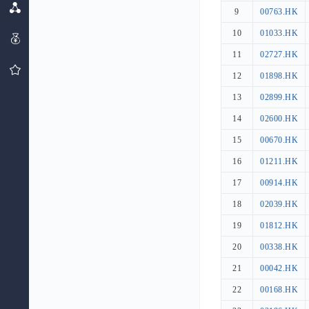
9
9
00763.HK
00763.HK
10
10
01033.HK
01033.HK
11
11
02727.HK
02727.HK
12
12
01898.HK
01898.HK
13
13
02899.HK
02899.HK
14
14
02600.HK
02600.HK
15
15
00670.HK
00670.HK
16
16
01211.HK
01211.HK
17
17
00914.HK
00914.HK
18
18
02039.HK
02039.HK
19
19
01812.HK
01812.HK
20
20
00338.HK
00338.HK
21
21
00042.HK
00042.HK
22
22
00168.HK
00168.HK