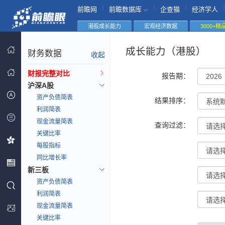
|
|
|
|
前瞻网
前瞻数据库
企查猫
经济学人
港股成长能力
宏观经济数据
3000+
成长能力（港股）
财务数据
收起
财报完整对比
报告期：
沪深A股
资产负债简表
结果排序：
利润简表
现金流量简表
查询过滤：
关键比率
每股指标
同比增长率
新三板
资产负债简表
利润简表
现金流量简表
关键比率