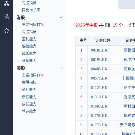
每股指标
同比增长率
港股
主要指标TTM
2026年中报
共找到
15
个，以
每股指标
盈利能力
序号
序号
证券代码
证券代码
证券
证券
偿债能力
序号
证券代码
证券
1
1
00191.HK
00191.HK
丽新国
丽新
成长能力
2
2
00193.HK
00193.HK
冠中地
冠中
营运能力
美股
3
3
00488.HK
00488.HK
丽新发
丽新
主要指标TTM
4
4
00571.HK
00571.HK
丰德丽
丰德丽
每股指标
5
5
01125.HK
01125.HK
丽丰控
丽丰
盈利能力
偿债能力
6
6
01310.HK
01310.HK
香港宽
香港
成长能力
7
7
01693.HK
01693.HK
璋利国
璋利
营运能力
8
8
01758.HK
01758.HK
博骏教
博骏
9
9
01773.HK
01773.HK
天立国际
天立国
10
10
01775.HK
01775.HK
精英汇
精英汇