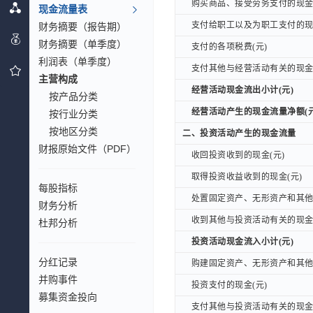
购买商品、接受劳务支付的现金(
购买商品、接受劳务支付的现金(
现金流量表
支付给职工以及为职工支付的现金
财务摘要（报告期）
支付给职工以及为职工支付的现金
财务摘要（单季度）
支付的各项税费(元)
支付的各项税费(元)
利润表（单季度）
支付其他与经营活动有关的现金(
支付其他与经营活动有关的现金(
主营构成
经营活动现金流出小计(元)
经营活动现金流出小计(元)
按产品分类
经营活动产生的现金流量净额(元
经营活动产生的现金流量净额(元
按行业分类
按地区分类
二、投资活动产生的现金流量
二、投资活动产生的现金流量
财报原始文件（PDF）
收回投资收到的现金(元)
收回投资收到的现金(元)
取得投资收益收到的现金(元)
取得投资收益收到的现金(元)
每股指标
处置固定资产、无形资产和其他长
处置固定资产、无形资产和其他长
财务分析
收到其他与投资活动有关的现金(
收到其他与投资活动有关的现金(
杜邦分析
投资活动现金流入小计(元)
投资活动现金流入小计(元)
分红记录
购建固定资产、无形资产和其他长
购建固定资产、无形资产和其他长
并购事件
投资支付的现金(元)
投资支付的现金(元)
募集资金投向
支付其他与投资活动有关的现金(
支付其他与投资活动有关的现金(