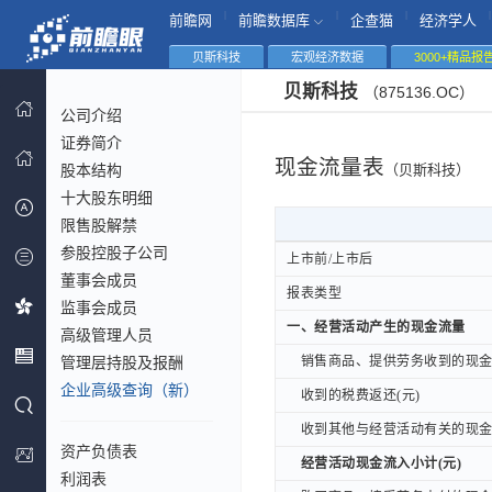
|
|
|
|
前瞻网
前瞻数据库
企查猫
经济学人
贝斯科技
宏观经济数据
3000+精品报
贝斯科技
（875136.OC）
公司介绍
证券简介
现金流量表
股本结构
（贝斯科技）
十大股东明细
限售股解禁
参股控股子公司
上市前/上市后
上市前/上市后
董事会成员
报表类型
报表类型
监事会成员
一、经营活动产生的现金流量
一、经营活动产生的现金流量
高级管理人员
管理层持股及报酬
销售商品、提供劳务收到的现金(
销售商品、提供劳务收到的现金(
企业高级查询（新）
收到的税费返还(元)
收到的税费返还(元)
收到其他与经营活动有关的现金(
收到其他与经营活动有关的现金(
资产负债表
经营活动现金流入小计(元)
经营活动现金流入小计(元)
利润表