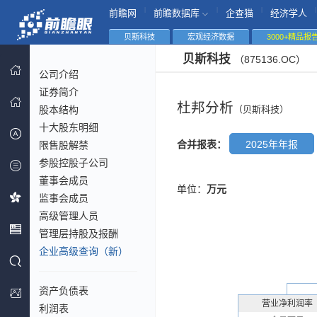
|
|
|
|
前瞻网
前瞻数据库
企查猫
经济学人
贝斯科技
宏观经济数据
3000+精品报
贝斯科技
（875136.OC）
公司介绍
证券简介
杜邦分析
股本结构
（贝斯科技）
十大股东明细
合并报表：
2025年年报
限售股解禁
参股控股子公司
董事会成员
单位：
万元
监事会成员
高级管理人员
管理层持股及报酬
企业高级查询（新）
资产负债表
营业净利润率
利润表