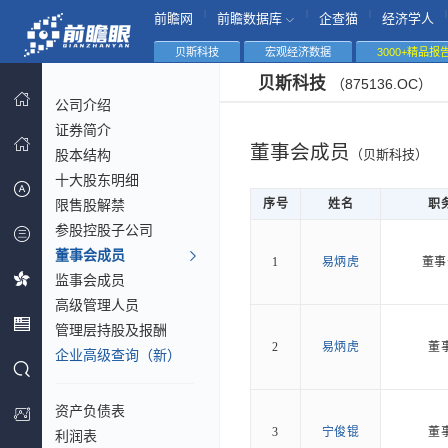
|
|
|
|
前瞻网
前瞻数据库
企查猫
经济学人
贝斯科技
宏观经济数据
3000+精品报
贝斯科技
（875136.OC）
公司介绍
证券简介
董事会成员
股本结构
（贝斯科技）
十大股东明细
限售股解禁
序号
姓名
职
参股控股子公司
董事会成员
1
易炳虎
董事
监事会成员
高级管理人员
管理层持股及报酬
2
易炳虎
董
企业高级查询（新）
资产负债表
3
宁俊锟
董
利润表