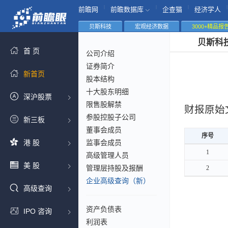
|
|
|
|
前瞻网
前瞻数据库
企查猫
经济学人
贝斯科技
宏观经济数据
3000+精品报
贝斯科
首 页
公司介绍
证券简介
新首页
股本结构
十大股东明细
深沪股票
限售股解禁
财报原始
参股控股子公司
新三板
董事会成员
序号
序号
港 股
监事会成员
序号
1
1
高级管理人员
美 股
管理层持股及报酬
2
2
企业高级查询（新）
高级查询
资产负债表
IPO 咨询
利润表