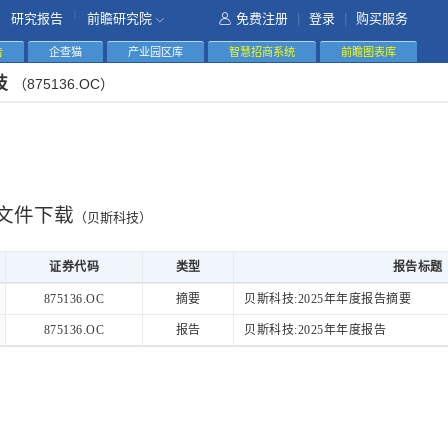
|
研究报告
前瞻研究院
免费注册
|
登录
|
购买服务
告
企查猫
产业园区库
智慧招商系统
前瞻图表库
技
（875136.OC）
文件下载
（贝斯科技）
证券代码
类型
报告标题
证券代码
类型
报告标题
875136.OC
摘要
贝斯科技:2025年年度报告摘要
875136.OC
报告
贝斯科技:2025年年度报告