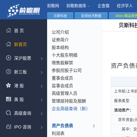
|
|
|
|
前瞻网
前瞻数据库
企查猫
经济学人
贝斯科技
宏观经济数据
3000+精品报
贝斯科
首 页
公司介绍
证券简介
新首页
股本结构
十大股东明细
深沪股票
限售股解禁
资产负债
参股控股子公司
新三板
董事会成员
港 股
监事会成员
上市前/上市
上市前/上市
高级管理人员
美 股
管理层持股及报酬
报表类型
报表类型
企业高级查询（新）
流动资产：
流动资产：
高级查询
货币资金(元
货币资金(元
资产负债表
IPO 咨询
其中：交易
其中：交易
利润表