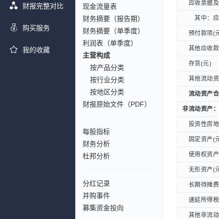
应收票据及应
应收票据及应
财报完整对比
现金流量表
财务摘要（报告期）
其中：应收
其中：应收
购买服务
财务摘要（单季度）
预付款项(元
预付款项(元
利润表（单季度）
其他应收款(
其他应收款(
我的收藏
主营构成
存货(元)
存货(元)
按产品分类
其他流动资产
其他流动资产
按行业分类
按地区分类
流动资产合计
流动资产合计
财报原始文件（PDF）
非流动资产：
非流动资产：
投资性房地产
投资性房地产
每股指标
固定资产(元
固定资产(元
财务分析
使用权资产(
使用权资产(
杜邦分析
无形资产(元
无形资产(元
分红记录
长期待摊费用
长期待摊费用
并购事件
递延所得税资
递延所得税资
募集资金投向
其他非流动资
其他非流动资