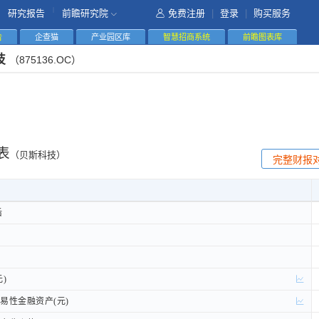
|
研究报告
前瞻研究院
免费注册
|
登录
|
购买服务
告
企查猫
产业园区库
智慧招商系统
前瞻图表库
技
（875136.OC）
表
（贝斯科技）
完整财报
后
后
)
)
性金融资产(元)
性金融资产(元)