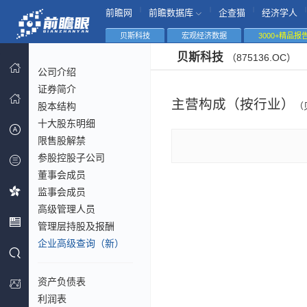
|
|
|
|
前瞻网
前瞻数据库
企查猫
经济学人
贝斯科技
宏观经济数据
3000+精品报
贝斯科技
（875136.OC）
公司介绍
证券简介
主营构成（按行业）
股本结构
（
十大股东明细
限售股解禁
参股控股子公司
董事会成员
监事会成员
高级管理人员
管理层持股及报酬
企业高级查询（新）
资产负债表
利润表