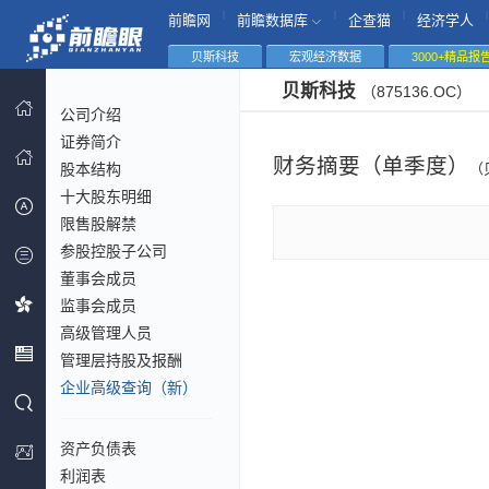
|
|
|
|
前瞻网
前瞻数据库
企查猫
经济学人
贝斯科技
宏观经济数据
3000+精品报
贝斯科技
（875136.OC）
公司介绍
证券简介
财务摘要（单季度）
股本结构
（
十大股东明细
限售股解禁
参股控股子公司
董事会成员
监事会成员
高级管理人员
管理层持股及报酬
企业高级查询（新）
资产负债表
利润表