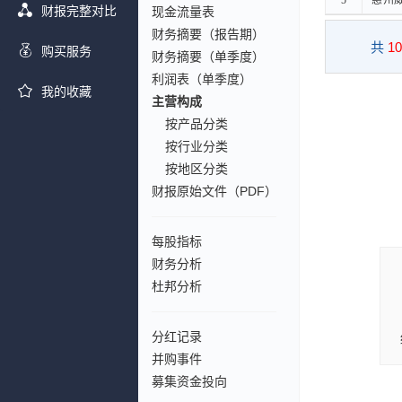
5
5
惠州
惠州
财报完整对比
现金流量表
财务摘要（报告期）
共
10
购买服务
财务摘要（单季度）
利润表（单季度）
我的收藏
主营构成
按产品分类
按行业分类
按地区分类
财报原始文件（PDF）
每股指标
财务分析
杜邦分析
分红记录
并购事件
募集资金投向