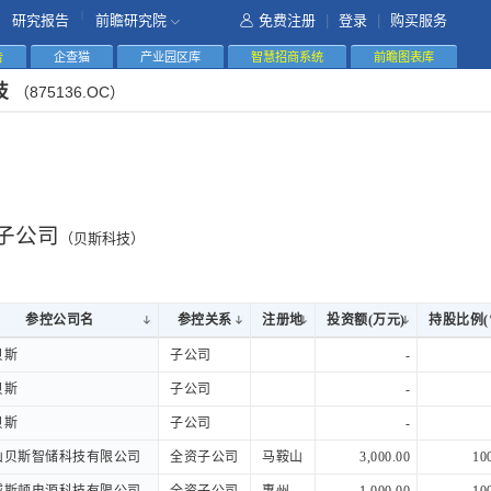
|
研究报告
前瞻研究院
免费注册
|
登录
|
购买服务
告
企查猫
产业园区库
智慧招商系统
前瞻图表库
技
（875136.OC）
子公司
（贝斯科技）
参控公司名
参控公司名
参控关系
注册地
投资额(万元)
持股比例(
参控公司名
参控关系
注册地
投资额(万元)
持股比例(
贝斯
贝斯
子公司
-
贝斯
贝斯
子公司
-
贝斯
贝斯
子公司
-
山贝斯智储科技有限公司
山贝斯智储科技有限公司
全资子公司
马鞍山
3,000.00
10