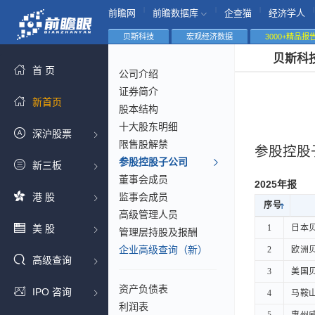
|
|
|
|
前瞻网
前瞻数据库
企查猫
经济学人
贝斯科技
宏观经济数据
3000+精品报
贝斯科
首 页
公司介绍
证券简介
新首页
股本结构
十大股东明细
深沪股票
限售股解禁
参股控股
参股控股子公司
新三板
董事会成员
2025年报
港 股
监事会成员
序号
序号
高级管理人员
序号
美 股
1
1
日本
日本
管理层持股及报酬
企业高级查询（新）
2
2
欧洲
欧洲
高级查询
3
3
美国
美国
资产负债表
IPO 咨询
4
4
马鞍
马鞍
利润表