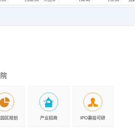
0.00
1,000.00
人民币
164.46
110.66
贸易
究院
业园区规划
产业招商
IPO募投可研