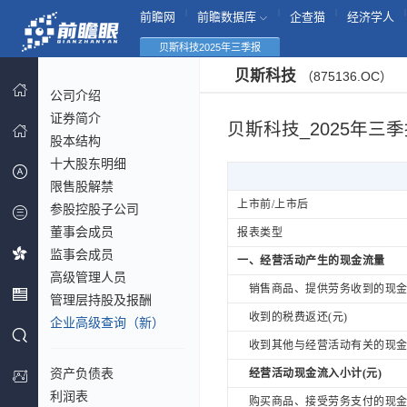
|
|
|
|
前瞻网
前瞻数据库
企查猫
经济学人
贝斯科技2025年三季报
贝斯科技
（875136.OC）
公司介绍
证券简介
贝斯科技_2025年三
股本结构
十大股东明细
限售股解禁
上市前/上市后
参股控股子公司
董事会成员
报表类型
监事会成员
一、经营活动产生的现金流量
高级管理人员
销售商品、提供劳务收到的现金(
管理层持股及报酬
收到的税费返还(元)
企业高级查询（新）
收到其他与经营活动有关的现金(
资产负债表
经营活动现金流入小计(元)
利润表
购买商品、接受劳务支付的现金(