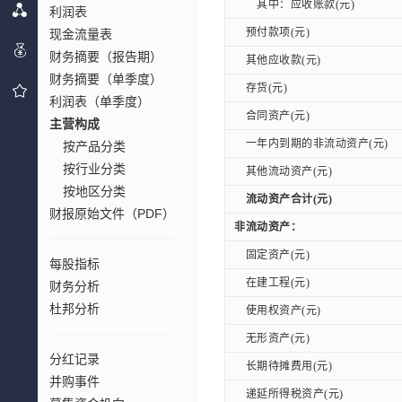
其中：应收账款(元)
其中：应收账款(元)
利润表
预付款项(元)
现金流量表
预付款项(元)
财务摘要（报告期）
其他应收款(元)
其他应收款(元)
财务摘要（单季度）
存货(元)
存货(元)
利润表（单季度）
合同资产(元)
合同资产(元)
主营构成
一年内到期的非流动资产(元)
一年内到期的非流动资产(元)
按产品分类
按行业分类
其他流动资产(元)
其他流动资产(元)
按地区分类
流动资产合计(元)
流动资产合计(元)
财报原始文件（PDF）
非流动资产：
非流动资产：
固定资产(元)
固定资产(元)
每股指标
在建工程(元)
在建工程(元)
财务分析
杜邦分析
使用权资产(元)
使用权资产(元)
无形资产(元)
无形资产(元)
分红记录
长期待摊费用(元)
长期待摊费用(元)
并购事件
递延所得税资产(元)
递延所得税资产(元)