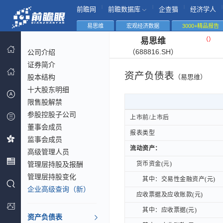
|
|
|
|
前瞻网
前瞻数据库
企查猫
经济学人
易思维
宏观经济数据
3000+精品报告
（
）
易思维
（688816.SH）
公司介绍
证券简介
资产负债表
股本结构
（易思维）
十大股东明细
限售股解禁
参股控股子公司
上市前/上市后
上市前/上市后
董事会成员
报表类型
报表类型
监事会成员
流动资产：
流动资产：
高级管理人员
管理层持股及报酬
货币资金(元)
货币资金(元)
管理层持股变化
其中：交易性金融资产(元)
其中：交易性金融资产(元)
企业高级查询（新）
应收票据及应收账款(元)
应收票据及应收账款(元)
其中：应收票据(元)
其中：应收票据(元)
资产负债表