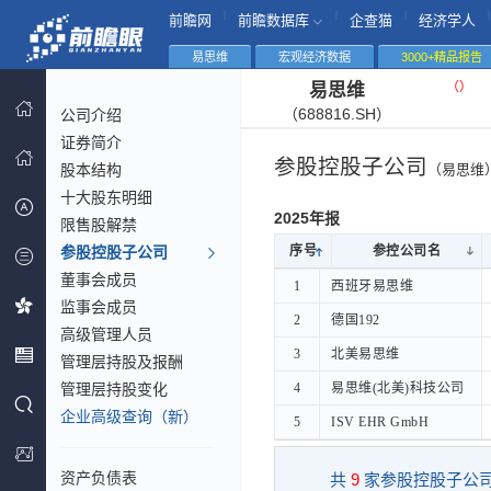
|
|
|
|
前瞻网
前瞻数据库
企查猫
经济学人
易思维
宏观经济数据
3000+精品报告
（
）
易思维
（688816.SH）
公司介绍
证券简介
参股控股子公司
股本结构
（易思维
十大股东明细
2025年报
限售股解禁
参股控股子公司
序号
序号
参控公司名
参控公司名
董事会成员
序号
参控公司名
1
1
西班牙易思维
西班牙易思维
监事会成员
2
2
德国192
德国192
高级管理人员
3
3
北美易思维
北美易思维
管理层持股及报酬
管理层持股变化
4
4
易思维(北美)科技公司
易思维(北美)科技公司
企业高级查询（新）
5
5
ISV EHR GmbH
ISV EHR GmbH
资产负债表
共
9
家参股控股子公司