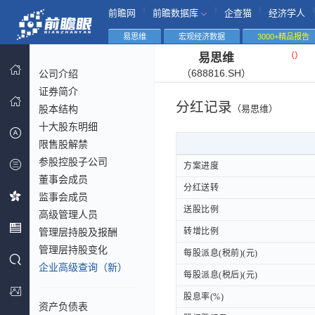
|
|
|
|
前瞻网
前瞻数据库
企查猫
经济学人
易思维
宏观经济数据
3000+精品报告
（
）
易思维
（688816.SH）
公司介绍
证券简介
分红记录
股本结构
（易思维）
十大股东明细
限售股解禁
参股控股子公司
方案进度
方案进度
董事会成员
分红送转
分红送转
监事会成员
送股比例
送股比例
高级管理人员
管理层持股及报酬
转增比例
转增比例
管理层持股变化
每股派息(税前)(元)
每股派息(税前)(元)
企业高级查询（新）
每股派息(税后)(元)
每股派息(税后)(元)
股息率(%)
股息率(%)
资产负债表