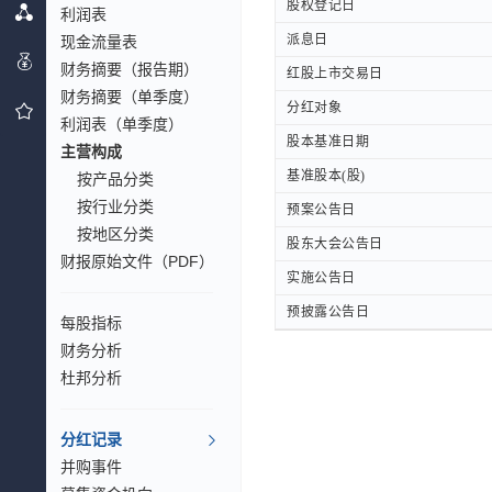
股权登记日
股权登记日
利润表
派息日
派息日
现金流量表
财务摘要（报告期）
红股上市交易日
红股上市交易日
财务摘要（单季度）
分红对象
分红对象
利润表（单季度）
股本基准日期
股本基准日期
主营构成
基准股本(股)
基准股本(股)
按产品分类
按行业分类
预案公告日
预案公告日
按地区分类
股东大会公告日
股东大会公告日
财报原始文件（PDF）
实施公告日
实施公告日
预披露公告日
预披露公告日
每股指标
财务分析
杜邦分析
分红记录
并购事件