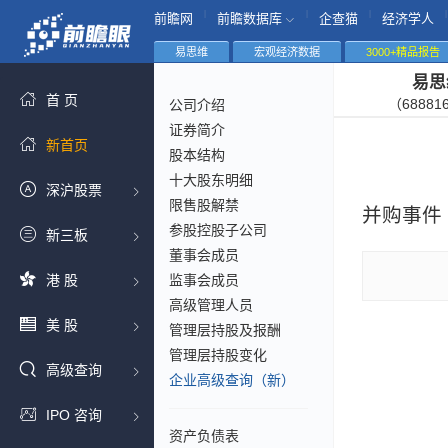
|
|
|
|
前瞻网
前瞻数据库
企查猫
经济学人
易思维
宏观经济数据
3000+精品报告
易思
首 页
（68881
公司介绍
证券简介
新首页
股本结构
十大股东明细
深沪股票
限售股解禁
并购事件
参股控股子公司
新三板
董事会成员
港 股
监事会成员
高级管理人员
美 股
管理层持股及报酬
管理层持股变化
高级查询
企业高级查询（新）
IPO 咨询
资产负债表