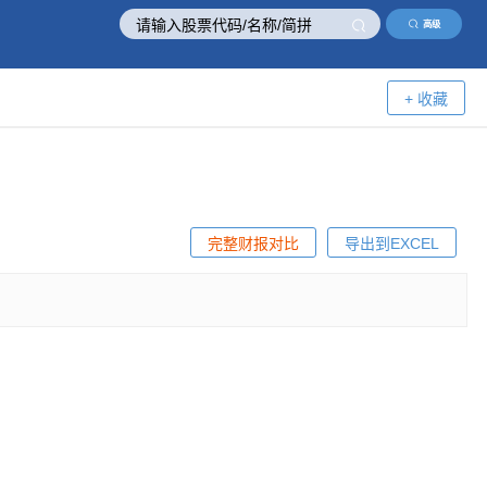
高级
+ 收藏
完整财报对比
导出到EXCEL
！