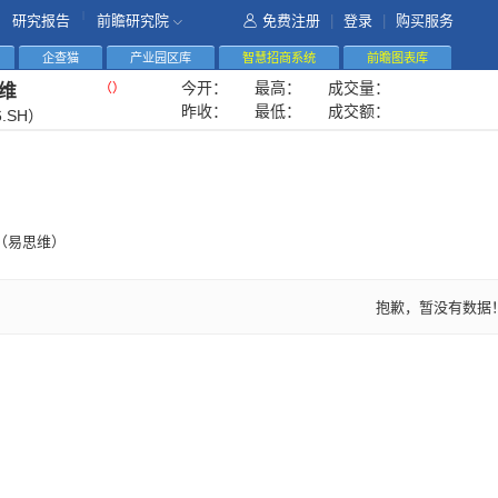
|
研究报告
前瞻研究院
免费注册
|
登录
|
购买服务
企查猫
产业园区库
智慧招商系统
前瞻图表库
今开：
最高：
成交量：
（
）
维
昨收：
最低：
成交额：
6.SH）
（易思维）
抱歉，暂没有数据