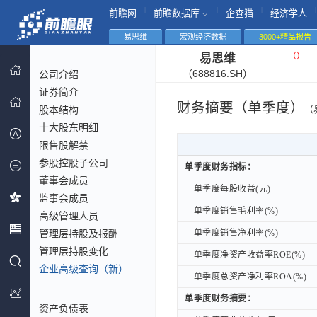
|
|
|
|
前瞻网
前瞻数据库
企查猫
经济学人
易思维
宏观经济数据
3000+精品报告
（
）
易思维
（688816.SH）
公司介绍
证券简介
财务摘要（单季度）
股本结构
（
十大股东明细
限售股解禁
参股控股子公司
单季度财务指标：
单季度财务指标：
董事会成员
单季度每股收益(元)
单季度每股收益(元)
监事会成员
单季度销售毛利率(%)
单季度销售毛利率(%)
高级管理人员
管理层持股及报酬
单季度销售净利率(%)
单季度销售净利率(%)
管理层持股变化
单季度净资产收益率ROE(%)
单季度净资产收益率ROE(%)
企业高级查询（新）
单季度总资产净利率ROA(%)
单季度总资产净利率ROA(%)
单季度财务摘要：
单季度财务摘要：
资产负债表