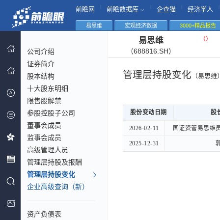
|
|
|
|
前瞻网
前瞻数据库
企查猫
经济学人
易思维
宏观经济数据
3000+精品报告
（
）
易思维
（688816.SH）
公司介绍
证券简介
管理层持股变化
股本结构
（易思维
十大股东明细
限售股解禁
参股控股子公司
股份变动日期
股份变动日期
股
股
董事会成员
股份变动日期
股
2026-02-11
2026-02-11
国证资管易思维
国证资管易思维
监事会成员
2025-12-31
2025-12-31
高级管理人员
管理层持股及报酬
管理层持股变化
企业高级查询（新）
资产负债表