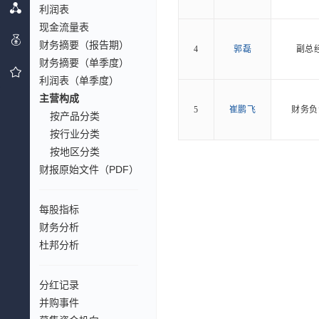
利润表
现金流量表
财务摘要（报告期）
4
郭磊
副总
财务摘要（单季度）
利润表（单季度）
主营构成
5
崔鹏飞
财务负
按产品分类
按行业分类
按地区分类
财报原始文件（PDF）
每股指标
财务分析
杜邦分析
分红记录
并购事件