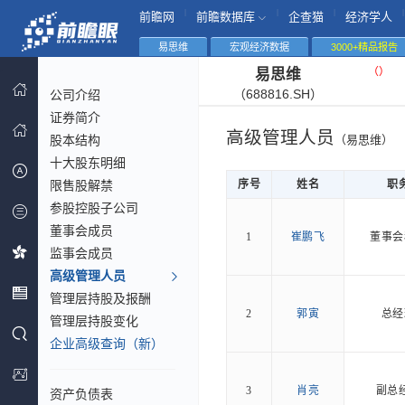
|
|
|
|
前瞻网
前瞻数据库
企查猫
经济学人
易思维
宏观经济数据
3000+精品报告
（
）
易思维
（688816.SH）
公司介绍
证券简介
高级管理人员
股本结构
（易思维）
十大股东明细
限售股解禁
序号
姓名
职
参股控股子公司
董事会成员
1
崔鹏飞
董事会
监事会成员
高级管理人员
管理层持股及报酬
2
郭寅
总经
管理层持股变化
企业高级查询（新）
3
肖亮
副总
资产负债表