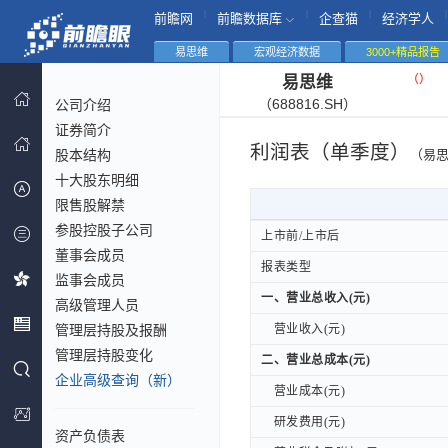
|
|
|
|
前瞻网
前瞻数据库
企查猫
经济学人
易思维
宏观经济数据
3000+精品报告
（
）
易思维
（688816.SH）
公司介绍
证券简介
利润表（单季度）
股本结构
（易
十大股东明细
限售股解禁
参股控股子公司
上市前/上市后
上市前/上市后
董事会成员
报表类型
报表类型
监事会成员
一、营业总收入(元)
一、营业总收入(元)
高级管理人员
管理层持股及报酬
营业收入(元)
营业收入(元)
管理层持股变化
二、营业总成本(元)
二、营业总成本(元)
企业高级查询（新）
营业成本(元)
营业成本(元)
研发费用(元)
研发费用(元)
资产负债表