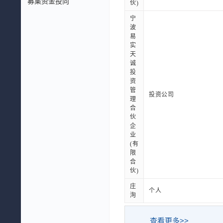
募集资金投向
伙)
宁
波
易
实
天
诚
投
资
管
投资公司
理
合
伙
企
业
(有
限
合
伙)
庄
个人
洵
查看更多>>