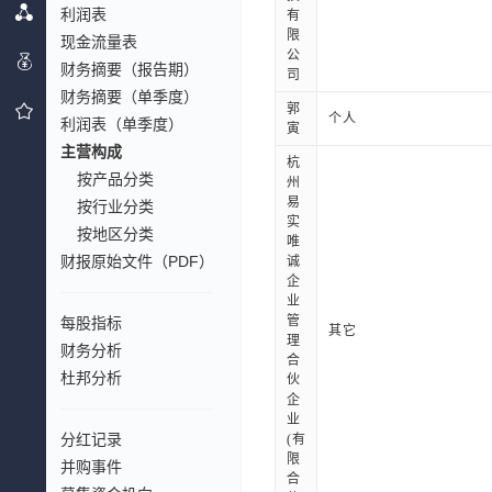
利润表
有
限
现金流量表
公
财务摘要（报告期）
司
财务摘要（单季度）
郭
个人
利润表（单季度）
寅
主营构成
杭
按产品分类
州
易
按行业分类
实
按地区分类
唯
财报原始文件（PDF）
诚
企
业
管
每股指标
其它
理
财务分析
合
杜邦分析
伙
企
业
分红记录
(有
限
并购事件
合