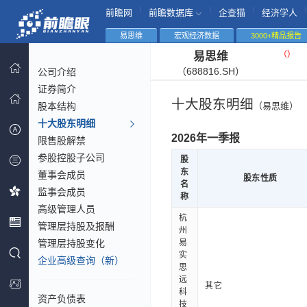
|
|
|
|
前瞻网
前瞻数据库
企查猫
经济学人
易思维
宏观经济数据
3000+精品报告
（
）
易思维
（688816.SH）
公司介绍
证券简介
十大股东明细
股本结构
（易思维）
十大股东明细
2026年一季报
限售股解禁
参股控股子公司
股
东
董事会成员
股东性质
名
监事会成员
称
高级管理人员
杭
管理层持股及报酬
州
管理层持股变化
易
实
企业高级查询（新）
思
远
其它
科
资产负债表
技