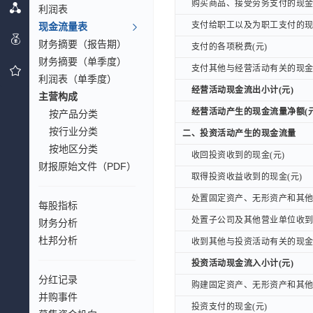
购买商品、接受劳务支付的现金(
购买商品、接受劳务支付的现金(
利润表
支付给职工以及为职工支付的现金
支付给职工以及为职工支付的现金
现金流量表
财务摘要（报告期）
支付的各项税费(元)
支付的各项税费(元)
财务摘要（单季度）
支付其他与经营活动有关的现金(
支付其他与经营活动有关的现金(
利润表（单季度）
经营活动现金流出小计(元)
经营活动现金流出小计(元)
主营构成
经营活动产生的现金流量净额(元
经营活动产生的现金流量净额(元
按产品分类
按行业分类
二、投资活动产生的现金流量
二、投资活动产生的现金流量
按地区分类
收回投资收到的现金(元)
收回投资收到的现金(元)
财报原始文件（PDF）
取得投资收益收到的现金(元)
取得投资收益收到的现金(元)
处置固定资产、无形资产和其他长
处置固定资产、无形资产和其他长
每股指标
处置子公司及其他营业单位收到的
处置子公司及其他营业单位收到的
财务分析
杜邦分析
收到其他与投资活动有关的现金(
收到其他与投资活动有关的现金(
投资活动现金流入小计(元)
投资活动现金流入小计(元)
分红记录
购建固定资产、无形资产和其他长
购建固定资产、无形资产和其他长
并购事件
投资支付的现金(元)
投资支付的现金(元)