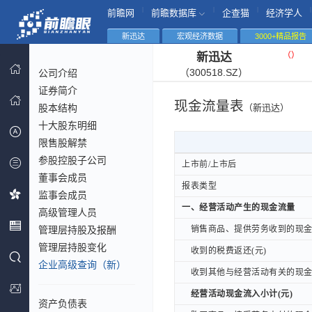
|
|
|
|
前瞻网
前瞻数据库
企查猫
经济学人
新迅达
宏观经济数据
3000+精品报告
（
）
新迅达
（300518.SZ）
公司介绍
证券简介
现金流量表
股本结构
（新迅达）
十大股东明细
限售股解禁
参股控股子公司
上市前/上市后
上市前/上市后
董事会成员
报表类型
报表类型
监事会成员
一、经营活动产生的现金流量
一、经营活动产生的现金流量
高级管理人员
管理层持股及报酬
销售商品、提供劳务收到的现金(
销售商品、提供劳务收到的现金(
管理层持股变化
收到的税费返还(元)
收到的税费返还(元)
企业高级查询（新）
收到其他与经营活动有关的现金(
收到其他与经营活动有关的现金(
经营活动现金流入小计(元)
经营活动现金流入小计(元)
资产负债表