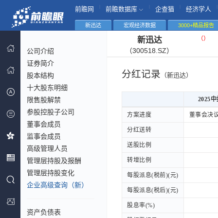
|
|
|
|
前瞻网
前瞻数据库
企查猫
经济学人
新迅达
宏观经济数据
3000+精品报告
（
）
新迅达
（300518.SZ）
公司介绍
证券简介
分红记录
股本结构
（新迅达）
十大股东明细
限售股解禁
2025
参股控股子公司
2025
方案进度
方案进度
董事会决
董事会成员
分红送转
分红送转
监事会成员
送股比例
送股比例
高级管理人员
管理层持股及报酬
转增比例
转增比例
管理层持股变化
每股派息(税前)(元)
每股派息(税前)(元)
企业高级查询（新）
每股派息(税后)(元)
每股派息(税后)(元)
股息率(%)
股息率(%)
资产负债表