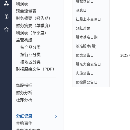
股权登记日
股权登记日
利润表
派息日
派息日
现金流量表
财务摘要（报告期）
红股上市交易日
红股上市交易日
财务摘要（单季度）
分红对象
分红对象
利润表（单季度）
股本基准日期
股本基准日期
主营构成
基准股本(股)
基准股本(股)
按产品分类
按行业分类
预案公告日
预案公告日
2025-
按地区分类
股东大会公告日
股东大会公告日
财报原始文件（PDF）
实施公告日
实施公告日
预披露公告日
预披露公告日
每股指标
财务分析
杜邦分析
分红记录
并购事件