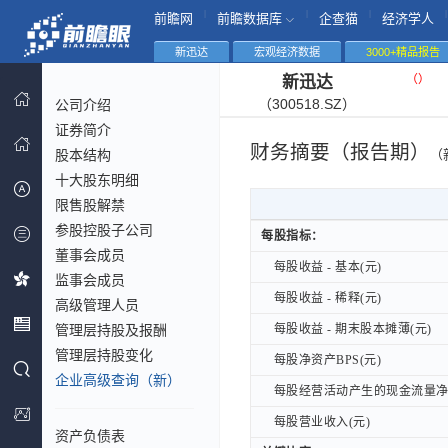
|
|
|
|
前瞻网
前瞻数据库
企查猫
经济学人
新迅达
宏观经济数据
3000+精品报告
（
）
新迅达
（300518.SZ）
公司介绍
证券简介
财务摘要（报告期）
股本结构
（
十大股东明细
限售股解禁
参股控股子公司
每股指标：
每股指标：
董事会成员
每股收益 - 基本(元)
每股收益 - 基本(元)
监事会成员
每股收益 - 稀释(元)
每股收益 - 稀释(元)
高级管理人员
管理层持股及报酬
每股收益 - 期末股本摊薄(元)
每股收益 - 期末股本摊薄(元)
管理层持股变化
每股净资产BPS(元)
每股净资产BPS(元)
企业高级查询（新）
每股经营活动产生的现金流量净额
每股经营活动产生的现金流量净额
每股营业收入(元)
每股营业收入(元)
资产负债表