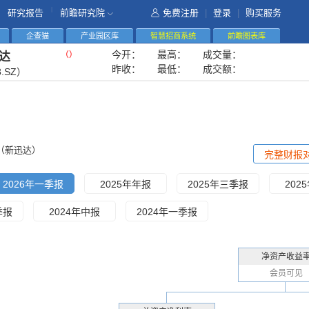
|
研究报告
前瞻研究院
免费注册
|
登录
|
购买服务
企查猫
产业园区库
智慧招商系统
前瞻图表库
今开：
最高：
成交量：
（
）
达
昨收：
最低：
成交额：
8.SZ）
（新迅达）
完整财报
2026年一季报
2025年年报
2025年三季报
202
季报
2024年中报
2024年一季报
净资产收益
会员可见