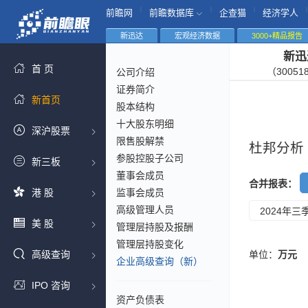
|
|
|
|
前瞻网
前瞻数据库
企查猫
经济学人
新迅达
宏观经济数据
3000+精品报告
新迅
首 页
（30051
公司介绍
证券简介
新首页
股本结构
十大股东明细
深沪股票
限售股解禁
杜邦分析
参股控股子公司
新三板
董事会成员
合并报表：
港 股
监事会成员
高级管理人员
2024年三
美 股
管理层持股及报酬
管理层持股变化
高级查询
单位：
万元
企业高级查询（新）
IPO 咨询
资产负债表