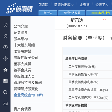
|
|
|
|
前瞻网
前瞻数据库
企查猫
经济学人
新迅达
宏观经济数据
3000+精品报告
（
）
新迅达
（300518.SZ）
公司介绍
证券简介
财务摘要（单季度）
股本结构
（
十大股东明细
限售股解禁
参股控股子公司
单季度财务指标：
单季度财务指标：
董事会成员
单季度每股收益(元)
单季度每股收益(元)
监事会成员
单季度销售毛利率(%)
单季度销售毛利率(%)
高级管理人员
管理层持股及报酬
单季度销售净利率(%)
单季度销售净利率(%)
管理层持股变化
单季度净资产收益率ROE(%)
单季度净资产收益率ROE(%)
企业高级查询（新）
单季度总资产净利率ROA(%)
单季度总资产净利率ROA(%)
单季度财务摘要：
单季度财务摘要：
资产负债表