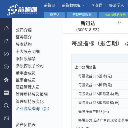
|
|
|
|
前瞻网
前瞻数据库
企查猫
经济学人
新迅达
宏观经济数据
3000+精品报告
（
）
新迅达
（300518.SZ）
公司介绍
证券简介
每股指标（报告期）
股本结构
（
十大股东明细
限售股解禁
参股控股子公司
上市公司公告
上市公司公告
董事会成员
每股收益EPS基本(元)
每股收益EPS基本(元)
监事会成员
每股收益EPS稀释(元)
每股收益EPS稀释(元)
高级管理人员
管理层持股及报酬
每股收益EPS扣除基本(元)
每股收益EPS扣除基本(元)
管理层持股变化
每股收益EPS扣除稀释(元)
每股收益EPS扣除稀释(元)
企业高级查询（新）
每股净资产BPS(元)
每股净资产BPS(元)
每股经营活动产生的现金流量净额
每股经营活动产生的现金流量净额
资产负债表