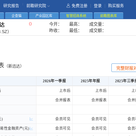
|
研究报告
前瞻研究院
免费注册
|
登录
|
购买服务
企查猫
产业园区库
智慧招商系统
前瞻图表库
今开：
最高：
成交量：
（
）
达
昨收：
最低：
成交额：
8.SZ）
表
（新迅达）
完整财报
2026年一季报
2025年年报
2025年三季
2026年一季报
2025年年报
2025年三季
后
后
上市后
上市后
上
合并报表
合并报表
合并
)
)
会员可见
会员可见
会员
性金融资产(元)
性金融资产(元)
会员可见
会员可见
会员