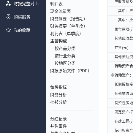
应收票据及应
应收票据及应
财报完整对比
利润表
现金流量表
其中：应收
其中：应收
购买服务
财务摘要（报告期）
其中：应收
其中：应收
财务摘要（单季度）
预付款项(元
预付款项(元
我的收藏
利润表（单季度）
其他应收款(
其他应收款(
主营构成
存货(元)
存货(元)
按产品分类
按行业分类
其他流动资产
其他流动资产
按地区分类
流动资产合计
流动资产合计
财报原始文件（PDF）
非流动资产：
非流动资产：
长期股权投资
长期股权投资
每股指标
其他非流动金
其他非流动金
财务分析
杜邦分析
投资性房地产
投资性房地产
固定资产(元
固定资产(元
分红记录
在建工程(元
在建工程(元
并购事件
使用权资产(
使用权资产(