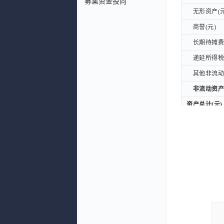
募集资金投向
无形资产(元
无形资产(元
商誉(元)
商誉(元)
长期待摊费用
长期待摊费用
递延所得税资
递延所得税资
其他非流动资
其他非流动资
非流动资产合
非流动资产合
资产总计(元)
资产总计(元)
流动负债：
流动负债：
短期借款(元
短期借款(元
应付票据及应
应付票据及应
其中：应付
其中：应付
其中：应付
其中：应付
预收款项(元
预收款项(元
合同负债(元
合同负债(元