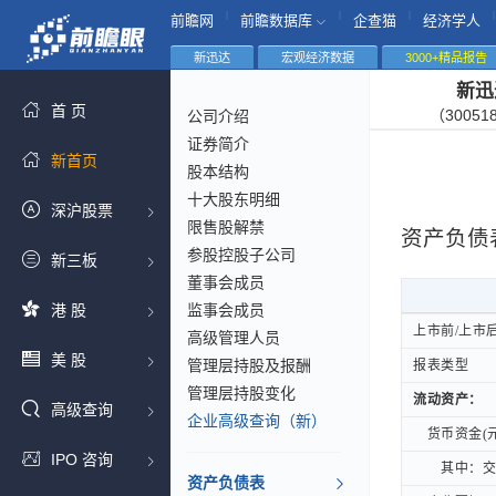
|
|
|
|
前瞻网
前瞻数据库
企查猫
经济学人
新迅达
宏观经济数据
3000+精品报告
新迅
首 页
（30051
公司介绍
证券简介
新首页
股本结构
十大股东明细
深沪股票
限售股解禁
资产负债
参股控股子公司
新三板
董事会成员
港 股
监事会成员
上市前/上市
上市前/上市
高级管理人员
美 股
管理层持股及报酬
报表类型
报表类型
管理层持股变化
流动资产：
流动资产：
高级查询
企业高级查询（新）
货币资金(元
货币资金(元
IPO 咨询
其中：交易
其中：交易
资产负债表