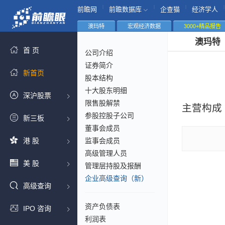
|
|
|
|
前瞻网
前瞻数据库
企查猫
经济学人
澳玛特
宏观经济数据
3000+精品报告
澳玛特
首 页
公司介绍
证券简介
新首页
股本结构
十大股东明细
深沪股票
限售股解禁
主营构成
参股控股子公司
新三板
董事会成员
港 股
监事会成员
高级管理人员
美 股
管理层持股及报酬
企业高级查询（新）
高级查询
资产负债表
IPO 咨询
利润表