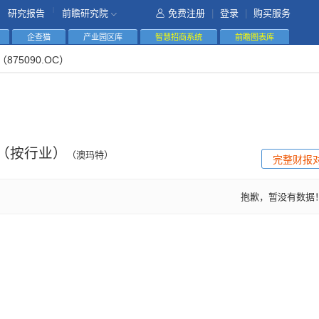
|
研究报告
前瞻研究院
免费注册
|
登录
|
购买服务
企查猫
产业园区库
智慧招商系统
前瞻图表库
（875090.OC）
（按行业）
（澳玛特）
完整财报
抱歉，暂没有数据