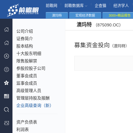
|
|
|
|
前瞻网
前瞻数据库
企查猫
经济学人
澳玛特
宏观经济数据
3000+精品报告
澳玛特
（875090.OC）
公司介绍
证券简介
募集资金投向
股本结构
（澳玛特）
十大股东明细
限售股解禁
参股控股子公司
董事会成员
监事会成员
高级管理人员
管理层持股及报酬
企业高级查询（新）
资产负债表
利润表