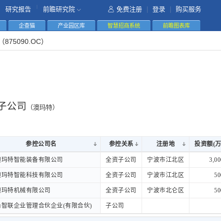
|
研究报告
前瞻研究院
免费注册
|
登录
|
购买服务
企查猫
产业园区库
智慧招商系统
前瞻图表库
（875090.OC）
子公司
（澳玛特）
参控公司名
参控公司名
参控关系
注册地
投资额(万
参控公司名
参控关系
注册地
投资额(万
澳玛特智能装备有限公司
澳玛特智能装备有限公司
全资子公司
宁波市江北区
3,00
澳玛特智能科技有限公司
澳玛特智能科技有限公司
全资子公司
宁波市江北区
50
澳玛特机械有限公司
澳玛特机械有限公司
全资子公司
宁波市北仑区
50
智联企业管理合伙企业(有限合伙)
甬智联企业管理合伙企业(有限合伙)
子公司