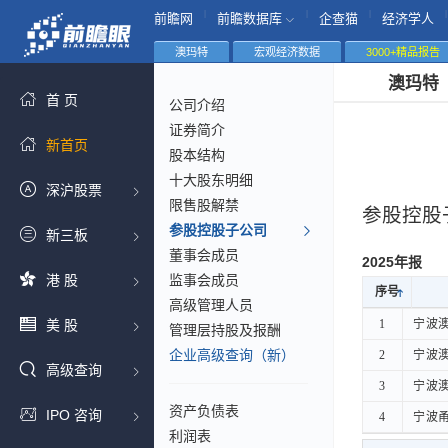
|
|
|
|
前瞻网
前瞻数据库
企查猫
经济学人
澳玛特
宏观经济数据
3000+精品报告
澳玛特
首 页
公司介绍
证券简介
新首页
股本结构
十大股东明细
深沪股票
限售股解禁
参股控股
参股控股子公司
新三板
董事会成员
2025年报
港 股
监事会成员
序号
序号
高级管理人员
序号
美 股
1
1
宁波
宁波
管理层持股及报酬
企业高级查询（新）
2
2
宁波
宁波
高级查询
3
3
宁波
宁波
资产负债表
IPO 咨询
4
4
宁波甬
宁波
利润表