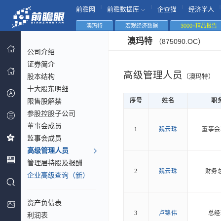
|
|
|
|
前瞻网
前瞻数据库
企查猫
经济学人
澳玛特
宏观经济数据
3000+精品报告
澳玛特
（875090.OC）
公司介绍
证券简介
高级管理人员
股本结构
（澳玛特）
十大股东明细
限售股解禁
序号
姓名
职
参股控股子公司
董事会成员
1
魏云珠
董事会
监事会成员
高级管理人员
管理层持股及报酬
2
魏云珠
财务
企业高级查询（新）
资产负债表
3
卢锦伟
总经
利润表