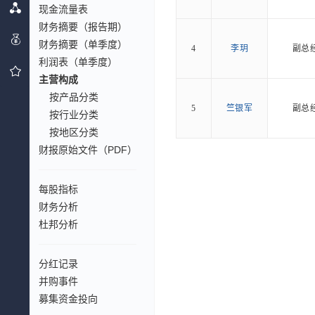
现金流量表
财务摘要（报告期）
财务摘要（单季度）
4
李玥
副总
利润表（单季度）
主营构成
按产品分类
5
竺银军
副总
按行业分类
按地区分类
财报原始文件（PDF）
每股指标
财务分析
杜邦分析
分红记录
并购事件
募集资金投向