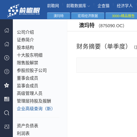
|
|
|
|
前瞻网
前瞻数据库
企查猫
经济学人
澳玛特
宏观经济数据
3000+精品报告
澳玛特
（875090.OC）
公司介绍
证券简介
财务摘要（单季度）
股本结构
（
十大股东明细
限售股解禁
参股控股子公司
董事会成员
监事会成员
高级管理人员
管理层持股及报酬
企业高级查询（新）
资产负债表
利润表