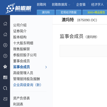
|
|
|
|
前瞻网
前瞻数据库
企查猫
经济学人
澳玛特
宏观经济数据
3000+精品报告
澳玛特
（875090.OC）
公司介绍
证券简介
监事会成员
股本结构
（澳玛特）
十大股东明细
限售股解禁
参股控股子公司
董事会成员
监事会成员
高级管理人员
管理层持股及报酬
企业高级查询（新）
资产负债表
利润表