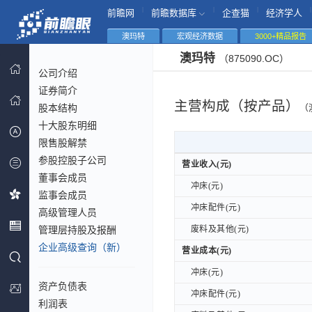
|
|
|
|
前瞻网
前瞻数据库
企查猫
经济学人
澳玛特
宏观经济数据
3000+精品报告
澳玛特
（875090.OC）
公司介绍
证券简介
主营构成（按产品）
股本结构
（
十大股东明细
限售股解禁
参股控股子公司
营业收入(元)
营业收入(元)
董事会成员
冲床(元)
冲床(元)
监事会成员
冲床配件(元)
冲床配件(元)
高级管理人员
管理层持股及报酬
废料及其他(元)
废料及其他(元)
企业高级查询（新）
营业成本(元)
营业成本(元)
冲床(元)
冲床(元)
资产负债表
冲床配件(元)
冲床配件(元)
利润表