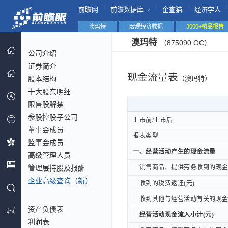
|
|
|
|
前瞻网
前瞻数据库
企查猫
经济学人
澳玛特
宏观经济数据
3000+精品报告
澳玛特
（875090.OC）
公司介绍
证券简介
现金流量表
股本结构
（澳玛特）
十大股东明细
限售股解禁
参股控股子公司
上市前/上市后
上市前/上市后
董事会成员
报表类型
报表类型
监事会成员
一、经营活动产生的现金流量
一、经营活动产生的现金流量
高级管理人员
管理层持股及报酬
销售商品、提供劳务收到的现金(
销售商品、提供劳务收到的现金(
企业高级查询（新）
收到的税费返还(元)
收到的税费返还(元)
收到其他与经营活动有关的现金(
收到其他与经营活动有关的现金(
资产负债表
经营活动现金流入小计(元)
经营活动现金流入小计(元)
利润表