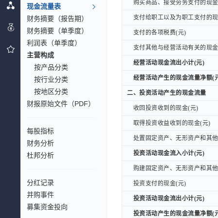
购买商品、接受劳务支付的现金(
购买商品、接受劳务支付的现金(
现金流量表
支付给职工以及为职工支付的现金
财务摘要（报告期）
支付给职工以及为职工支付的现金
财务摘要（单季度）
支付的各项税费(元)
支付的各项税费(元)
利润表（单季度）
支付其他与经营活动有关的现金(
支付其他与经营活动有关的现金(
主营构成
经营活动现金流出小计(元)
经营活动现金流出小计(元)
按产品分类
经营活动产生的现金流量净额(元
经营活动产生的现金流量净额(元
按行业分类
按地区分类
二、投资活动产生的现金流量
二、投资活动产生的现金流量
财报原始文件（PDF）
收回投资收到的现金(元)
收回投资收到的现金(元)
取得投资收益收到的现金(元)
取得投资收益收到的现金(元)
每股指标
处置固定资产、无形资产和其他长
处置固定资产、无形资产和其他长
财务分析
投资活动现金流入小计(元)
投资活动现金流入小计(元)
杜邦分析
购建固定资产、无形资产和其他长
购建固定资产、无形资产和其他长
分红记录
投资支付的现金(元)
投资支付的现金(元)
并购事件
投资活动现金流出小计(元)
投资活动现金流出小计(元)
募集资金投向
投资活动产生的现金流量净额(元
投资活动产生的现金流量净额(元