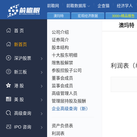
|
|
|
|
前瞻网
前瞻数据库
企查猫
经济学人
澳玛特
宏观经济数据
3000+精品报告
澳玛特
首 页
公司介绍
证券简介
新首页
股本结构
十大股东明细
深沪股票
限售股解禁
利润表（
参股控股子公司
新三板
董事会成员
港 股
监事会成员
高级管理人员
美 股
管理层持股及报酬
企业高级查询（新）
高级查询
资产负债表
IPO 咨询
利润表