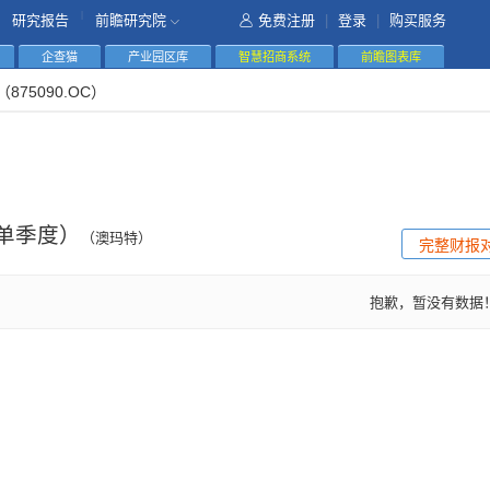
|
研究报告
前瞻研究院
免费注册
|
登录
|
购买服务
企查猫
产业园区库
智慧招商系统
前瞻图表库
（875090.OC）
单季度）
（澳玛特）
完整财报
抱歉，暂没有数据