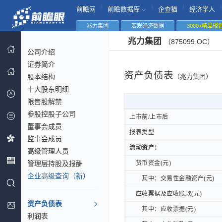
|
|
|
|
前瞻网
前瞻数据库
企查猫
经济学人
兆力集团
宏观经济数据
3000+精品报
兆力集团
（875099.OC）
公司介绍
证券简介
资产负债表
股本结构
（兆力集团）
十大股东明细
限售股解禁
参股控股子公司
上市前/上市后
上市前/上市后
董事会成员
报表类型
报表类型
监事会成员
流动资产：
流动资产：
高级管理人员
管理层持股及报酬
货币资金(元)
货币资金(元)
企业高级查询（新）
其中：交易性金融资产(元)
其中：交易性金融资产(元)
应收票据及应收账款(元)
应收票据及应收账款(元)
资产负债表
其中：应收票据(元)
其中：应收票据(元)
利润表