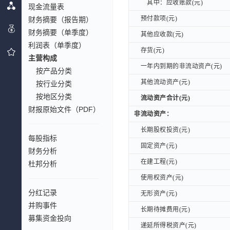
其中：应收账款(元)
其中：应收账款(元)
现金流量表
预付款项(元)
财务摘要（报告期）
预付款项(元)
财务摘要（单季度）
其他应收款(元)
其他应收款(元)
利润表（单季度）
存货(元)
存货(元)
主营构成
一年内到期的非流动资产(元)
一年内到期的非流动资产(元)
按产品分类
其他流动资产(元)
其他流动资产(元)
按行业分类
按地区分类
流动资产合计(元)
流动资产合计(元)
财报原始文件（PDF）
非流动资产：
非流动资产：
长期股权投资(元)
长期股权投资(元)
每股指标
固定资产(元)
固定资产(元)
财务分析
在建工程(元)
在建工程(元)
杜邦分析
使用权资产(元)
使用权资产(元)
分红记录
无形资产(元)
无形资产(元)
并购事件
长期待摊费用(元)
长期待摊费用(元)
募集资金投向
递延所得税资产(元)
递延所得税资产(元)