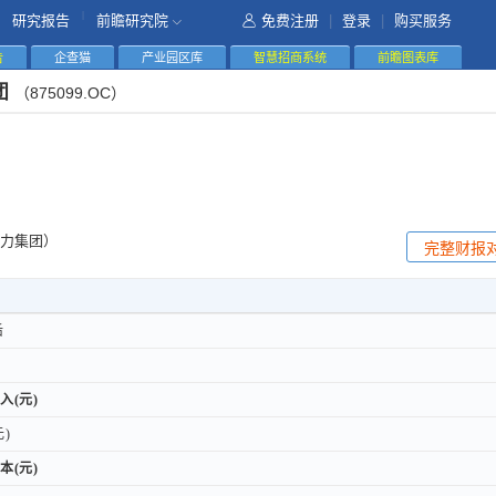
|
研究报告
前瞻研究院
免费注册
|
登录
|
购买服务
告
企查猫
产业园区库
智慧招商系统
前瞻图表库
团
（875099.OC）
力集团）
完整财报
后
后
入(元)
入(元)
)
)
本(元)
本(元)