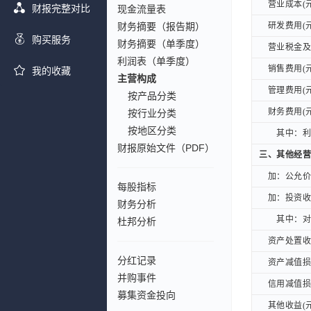
营业成本(元
营业成本(元
财报完整对比
现金流量表
财务摘要（报告期）
研发费用(元
研发费用(元
购买服务
财务摘要（单季度）
营业税金及附
营业税金及附
利润表（单季度）
销售费用(元
销售费用(元
我的收藏
主营构成
管理费用(元
管理费用(元
按产品分类
财务费用(元
财务费用(元
按行业分类
按地区分类
其中：利息
其中：利息
财报原始文件（PDF）
三、其他经营
三、其他经营
加：公允价值
加：公允价值
每股指标
加：投资收益
加：投资收益
财务分析
其中：对联
其中：对联
杜邦分析
资产处置收益
资产处置收益
分红记录
资产减值损失
资产减值损失
并购事件
信用减值损失
信用减值损失
募集资金投向
其他收益(元
其他收益(元