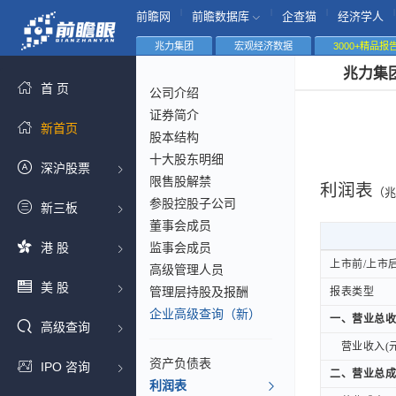
|
|
|
|
前瞻网
前瞻数据库
企查猫
经济学人
兆力集团
宏观经济数据
3000+精品报
兆力集
首 页
公司介绍
证券简介
新首页
股本结构
十大股东明细
深沪股票
限售股解禁
利润表
（兆
参股控股子公司
新三板
董事会成员
港 股
监事会成员
上市前/上市
上市前/上市
高级管理人员
美 股
管理层持股及报酬
报表类型
报表类型
企业高级查询（新）
一、营业总收
一、营业总收
高级查询
营业收入(元
营业收入(元
资产负债表
IPO 咨询
二、营业总成
二、营业总成
利润表