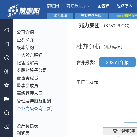
|
|
|
|
前瞻网
前瞻数据库
企查猫
经济学人
兆力集团
宏观经济数据
3000+精品报
兆力集团
（875099.OC）
公司介绍
证券简介
杜邦分析
股本结构
（兆力集团）
十大股东明细
合并报表：
2025年年报
限售股解禁
参股控股子公司
董事会成员
单位：
万元
监事会成员
高级管理人员
管理层持股及报酬
企业高级查询（新）
资产负债表
营业净利润率
利润表