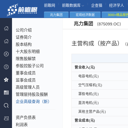
|
|
|
|
前瞻网
前瞻数据库
企查猫
经济学人
兆力集团
宏观经济数据
3000+精品报
兆力集团
（875099.OC）
公司介绍
证券简介
主营构成（按产品）
股本结构
（
十大股东明细
限售股解禁
参股控股子公司
营业收入(元)
营业收入(元)
董事会成员
电容电机(元)
电容电机(元)
监事会成员
空气压缩机(元)
空气压缩机(元)
高级管理人员
管理层持股及报酬
罩极电机(元)
罩极电机(元)
企业高级查询（新）
直流电机(元)
直流电机(元)
其他主营产品(元)
其他主营产品(元)
资产负债表
营业成本(元)
营业成本(元)
利润表