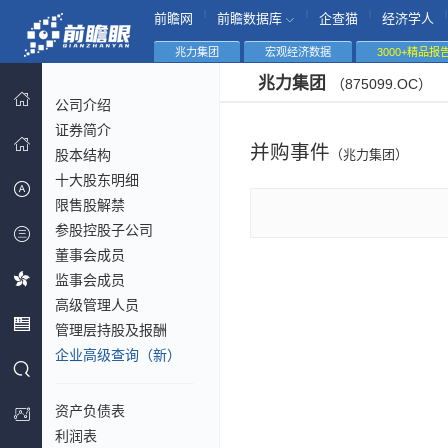
|
|
|
|
前瞻网
前瞻数据库
企查猫
经济学人
兆力集团
宏观经济数据
3000+精品报
兆力集团
（875099.OC）
公司介绍
证券简介
并购事件
股本结构
（兆力集团）
十大股东明细
限售股解禁
参股控股子公司
董事会成员
监事会成员
高级管理人员
管理层持股及报酬
企业高级查询（新）
资产负债表
利润表