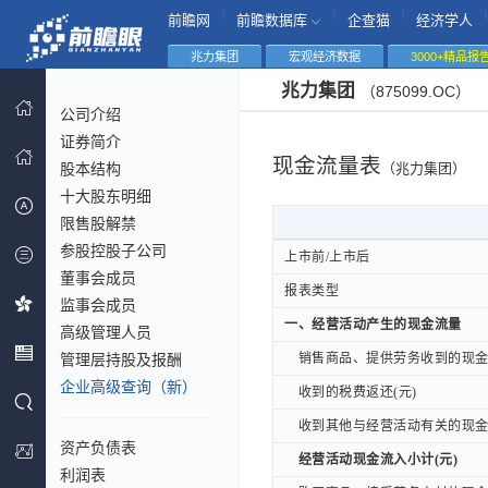
|
|
|
|
前瞻网
前瞻数据库
企查猫
经济学人
兆力集团
宏观经济数据
3000+精品报
兆力集团
（875099.OC）
公司介绍
证券简介
现金流量表
股本结构
（兆力集团）
十大股东明细
限售股解禁
参股控股子公司
上市前/上市后
上市前/上市后
董事会成员
报表类型
报表类型
监事会成员
一、经营活动产生的现金流量
一、经营活动产生的现金流量
高级管理人员
管理层持股及报酬
销售商品、提供劳务收到的现金(
销售商品、提供劳务收到的现金(
企业高级查询（新）
收到的税费返还(元)
收到的税费返还(元)
收到其他与经营活动有关的现金(
收到其他与经营活动有关的现金(
资产负债表
经营活动现金流入小计(元)
经营活动现金流入小计(元)
利润表