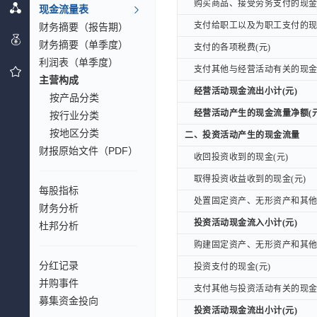
购买商品、接受劳务支付的现金(
购买商品、接受劳务支付的现金(
现金流量表
支付给职工以及为职工支付的现金
财务摘要（报告期）
支付给职工以及为职工支付的现金
财务摘要（单季度）
支付的各项税费(元)
支付的各项税费(元)
利润表（单季度）
支付其他与经营活动有关的现金(
支付其他与经营活动有关的现金(
主营构成
经营活动现金流出小计(元)
经营活动现金流出小计(元)
按产品分类
经营活动产生的现金流量净额(元
经营活动产生的现金流量净额(元
按行业分类
按地区分类
二、投资活动产生的现金流量
二、投资活动产生的现金流量
财报原始文件（PDF）
收回投资收到的现金(元)
收回投资收到的现金(元)
取得投资收益收到的现金(元)
取得投资收益收到的现金(元)
每股指标
处置固定资产、无形资产和其他长
处置固定资产、无形资产和其他长
财务分析
投资活动现金流入小计(元)
投资活动现金流入小计(元)
杜邦分析
购建固定资产、无形资产和其他长
购建固定资产、无形资产和其他长
分红记录
投资支付的现金(元)
投资支付的现金(元)
并购事件
支付其他与投资活动有关的现金(
支付其他与投资活动有关的现金(
募集资金投向
投资活动现金流出小计(元)
投资活动现金流出小计(元)